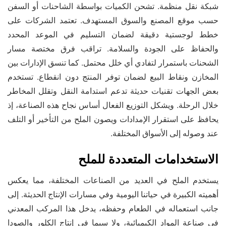
شبكة نقل منظمة. تشحن الكميات بواسطة الشاحنات أو السفن
حسب موقع المصنع والسوق المستهدف. تعتمد الشركات على
خطط لوجستية دقيقة لضمان التسليم في الموعد المحدد
والحفاظ على الجودة والسلامة. تراقب فرق مختصة مسار
الشحنات باستمرار لتفادي أي خلل محتمل. كما تنسق الإدارات بين
المخازن ونقاط البيع لضمان توفر المنتج دون انقطاع. تستخدم
بعض الجهات تقنيات حديثة تدعم استدامة النقل وتقلل المخاطر
خلال الرحلة. ويشكل التوزيع الفعال أساس نجاح هذه الصناعة، إذ
يحافظ على استقرار الإمدادات ويصون الملح من التأخير أو التلف
عند وصوله إلى الأسواق المختلفة.
الاستخدامات المتعددة للملح
يستخدم الملح في العديد من الصناعات المختلفة، مما يعكس
أهميته الكبيرة في حياتنا اليومية وفي مسارات الإنتاج الحديثة. إلى
جانب استعماله في الطعام وحفظه، يدخل هذا المركب المعدني
في صناعة المواد الكيميائية، ولا سيما في إنتاج الكلور والصودا