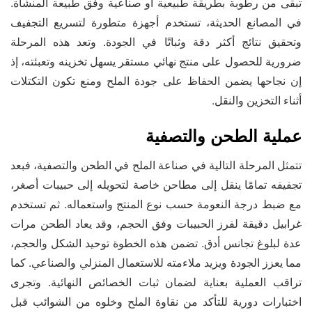
تبقى من رطوبة بطريقة طبيعية أو صناعية وفق طبيعة المنشأة.
في المصانع الحديثة، تستخدم أجهزة متطورة لتسريع التجفيف
وتحقيق نتائج أكثر دقة وثباتًا في الجودة. وتعد هذه المرحلة
ضرورية للحصول على منتج نهائي مستقر يسهل تخزينه وتعبئته، إذ
إن نجاحها يضمن الحفاظ على جودة الملح ومنع تكون التكتلات
أثناء التخزين والنقل.
عملية الطحن والتصفية
تتمثل المرحلة التالية في صناعة الملح في الطحن والتصفية، فبعد
تجفيفه تمامًا ينقل إلى مطاحن خاصة لتحويله إلى حبيبات أصغر،
مع ضبط درجة النعومة حسب نوع المنتج واستعماله. ثم تستخدم
غرابيل دقيقة لفرز الحبيبات وفق الحجم، وقد يعاد الطحن مرات
عدة لبلوغ تجانس أدق. تضمن هذه الخطوة توحيد الشكل والحجم،
مما يعزز الجودة ويزيد ملاءمته للاستعمال المنزلي والصناعي. كما
تراقب العملية بعناية لضمان ثبات الخصائص النهائية. وتجرى
اختبارات دورية للتأكد من نقاوة الملح وخلوه من الشوائب قبل