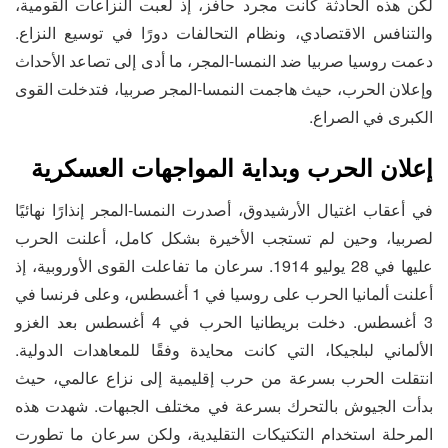
لكن هذه الحادثة كانت مجرد حافز، إذ لعبت النزاعات القومية،
والتنافس الاقتصادي، ونظام التحالفات دورًا في توسيع النزاع.
دعمت روسيا صربيا ضد النمسا-المجر، ما أدى إلى تصاعد الأحداث
وإعلان الحرب، حيث هاجمت النمسا-المجر صربيا، فتدخلت القوى
الكبرى في الصراع.
إعلان الحرب وبداية المواجهات العسكرية
في أعقاب اغتيال الأرشيدوق، أصدرت النمسا-المجر إنذارًا نهائيًا
لصربيا، وحين لم تستجب الأخيرة بشكل كامل، أعلنت الحرب
عليها في 28 يوليو 1914. سرعان ما تفاعلت القوى الأوروبية، إذ
أعلنت ألمانيا الحرب على روسيا في 1 أغسطس، وعلى فرنسا في
3 أغسطس. دخلت بريطانيا الحرب في 4 أغسطس بعد الغزو
الألماني لبلجيكا، التي كانت محايدة وفقًا للمعاهدات الدولية.
انتقلت الحرب بسرعة من حرب إقليمية إلى نزاع عالمي، حيث
بدأت الجيوش بالتحرك بسرعة في مختلف الجبهات. شهدت هذه
المرحلة استخدام التكتيكات التقليدية، ولكن سرعان ما تطورت