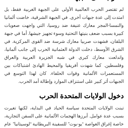
لم تقتصر الحرب العالمية الأولى على الجبهة الغربية فقط، بل
امتدت إلى عدة جبهات أخرى. في الجبهة الشرقية، خاضت ألمانيا
والنمسا-المجر معارك عنيفة ضد روسيا، التي واجهت صعوبات
كبيرة بسبب ضعف بنيتها التحتية وسوء تجهيز جيشها. أما في جبهة
البلقان، فشهدت صربيا معارك شرسة ضد القوى المركزية. في
الشرق الأوسط، دخلت الدولة العثمانية الحرب إلى جانب ألمانيا،
واندلعت معارك كبرى في شبه الجزيرة العربية والعراق
وفلسطين. كما شهدت أفريقيا والمحيط الهادئ اشتباكات بين
المستعمرات الألمانية وقوات الحلفاء. كان لهذا التوسع في
الجبهات أثر كبير على استنزاف الموارد وإطالة أمد الحرب.
دخول الولايات المتحدة الحرب
تبنت الولايات المتحدة سياسة الحياد في البداية، لكنها تغيرت
بسبب عدة عوامل. أبرزها الهجمات الألمانية على السفن التجارية،
خاصة إغراق الغواصة “يو-بوت” للسفينة البريطانية “لوسيتانيا” عام