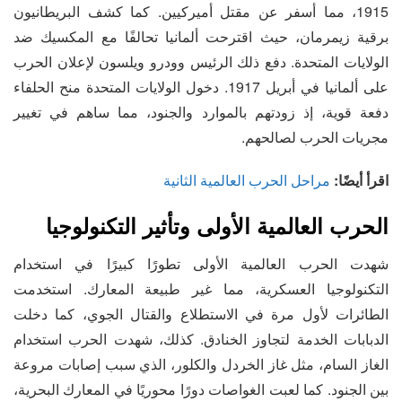
1915، مما أسفر عن مقتل أميركيين. كما كشف البريطانيون
برقية زيمرمان، حيث اقترحت ألمانيا تحالفًا مع المكسيك ضد
الولايات المتحدة. دفع ذلك الرئيس وودرو ويلسون لإعلان الحرب
على ألمانيا في أبريل 1917. دخول الولايات المتحدة منح الحلفاء
دفعة قوية، إذ زودتهم بالموارد والجنود، مما ساهم في تغيير
مجريات الحرب لصالحهم.
اقرأ أيضًا:
مراحل الحرب العالمية الثانية
الحرب العالمية الأولى وتأثير التكنولوجيا
شهدت الحرب العالمية الأولى تطورًا كبيرًا في استخدام
التكنولوجيا العسكرية، مما غير طبيعة المعارك. استخدمت
الطائرات لأول مرة في الاستطلاع والقتال الجوي، كما دخلت
الدبابات الخدمة لتجاوز الخنادق. كذلك، شهدت الحرب استخدام
الغاز السام، مثل غاز الخردل والكلور، الذي سبب إصابات مروعة
بين الجنود. كما لعبت الغواصات دورًا محوريًا في المعارك البحرية،