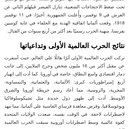
تحت ضغط الاحتجاجات الشعبية، تنازل القيصر فيلهلم الثاني عن
العرش في 9 نوفمبر، وأُعلنت الجمهورية. أخيرًا، في 11 نوفمبر
1918، وقعت ألمانيا اتفاقية الهدنة مع الحلفاء في غابة كومبين
بفرنسا، منهية الحرب رسميًا بعد أكثر من أربع سنوات من القتال.
نتائج الحرب العالمية الأولى وتداعياتها
تركت الحرب العالمية الأولى أثرًا هائلًا على العالم، حيث أسفرت
عن مقتل أكثر من 16 مليون شخص وجرح الملايين، إلى جانب
دمار اقتصادي واسع النطاق، خاصة في أوروبا. كما أدت إلى انهيار
أربع إمبراطوريات كبرى: الألمانية، والعثمانية، والنمساوية-
المجرية، والروسية، مما أعاد رسم خريطة أوروبا والشرق
الأوسط. أدت إلى ظهور دول جديدة مثل تشيكوسلوفاكيا
ويوغوسلافيا، وفرض معاهدة فرساي القاسية على ألمانيا، مما مهد
لاضطرابات لاحقة. في الوقت نفسه، صعدت الولايات المتحدة
كقوة عالمية وسط اضطرابات أوروبية سبقت الحرب العالمية