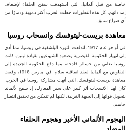
خاصة من قبل ألمانيا، التي استهدفت سفن الحلفاء لإضعاف
إمداداتهم. كل هذه التطورات جعلت الحرب أكثر دموية ودمارًا من
أي صراع سابق.
معاهدة بريست-ليتوفسك وانسحاب روسيا
في أواخر عام 1917، اندلعت الثورة البلشفية في روسيا، مما أدى
إلى انهيار الحكومة القيصرية وصعود الشيوعيين بقيادة لينين. كانت
روسيا تعاني من خسائر فادحة، مما دفع الحكومة الجديدة إلى
التفاوض مع ألمانيا لعقد اتفاقية سلام. في مارس 1918، وقعت
معاهدة بريست-ليتوفسك، التي أنهت مشاركة روسيا في الحرب.
كان لهذا الانسحاب أثر كبير على سير المعارك، إذ سمح لألمانيا
بتحويل قواتها إلى الجبهة الغربية، لكنها لم تتمكن من تحقيق انتصار
حاسم.
الهجوم الألماني الأخير وهجوم الحلفاء
المضاد