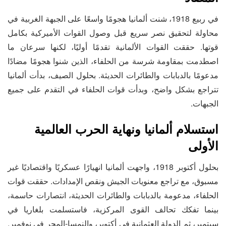
في ربيع 1918، شنت ألمانيا هجومًا واسعًا على الجبهة الغربية في
محاولة لتحقيق نصر سريع قبل وصول القوات الأميركية بكامل
قوتها. حققت القوات الألمانية تقدمًا أوليًا، لكنها سرعان ما
اصطدمت بمقاومة شرسة من الحلفاء، الذين شنوا هجومًا مضادًا
مدعومًا بالدبابات والطائرات الحديثة. بحلول الصيف، بدأت ألمانيا
تتراجع بشكل واضح، وبدأت قوات الحلفاء في التقدم على جميع
الجبهات.
استسلام ألمانيا ونهاية الحرب العالمية
الأولى
بحلول أكتوبر 1918، واجهت ألمانيا انهيارًا عسكريًا واقتصاديًا غير
مسبوق، مع تراجع معنويات الجيش ونقص الإمدادات. حققت قوات
الحلفاء، مدعومة بالدبابات والطائرات الحديثة، انتصارات حاسمة،
بينما تفكك تحالف القوى المركزية، فاستسلمت بلغاريا في
سبتمبر، ثم الدولة العثمانية في أكتوبر، والنمسا-المجر في نوفمبر.