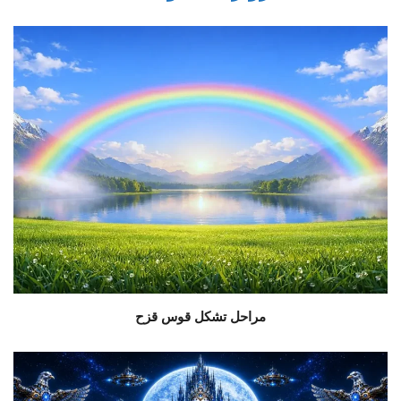
مراحل تشكل قوس قزح