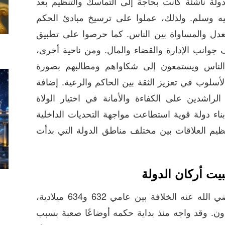
ولة ناشئة كانت بحاجة إلى التماسك والتنظيم بعد
يه وسلم. ولذلك، عملوا على ترسيخ مبادئ الحكم
عدل والمساواة بين الناس. كما حرصوا على تطبيق
 جوانب الإدارة والقضاء والمال. ومن ناحية أخرى،
الناس ويستمعون إلى شكاواهم ومطالبهم بصورة
أسلوب في تعزيز الثقة بين الحاكم والرعية. إضافة
الراشدين على الكفاءة والأمانة في اختيار الولاة
ناء دولة قوية استطاعت مواجهة التحديات الداخلية
تنظيم العلاقات بين مختلف مناطق الدولة التي بدأت
بيت أركان الدولة
تولى أبو بكر الصديق رضي الله عنه الخلافة بين عامي 632 و634 ميلادية،
ون. وقد واجه منذ بداية حكمه أوضاعًا صعبة بسبب